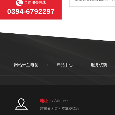
全国服务热线
PLC控制技术及数控制
0394-6792297
种自动焊接机器。自动焊
动上料、下料机构，工件工
【详情】
网站米兰电竞
产品中心
服务优势
/
/
地址：
/ Address
河南省太康县符草楼镇西