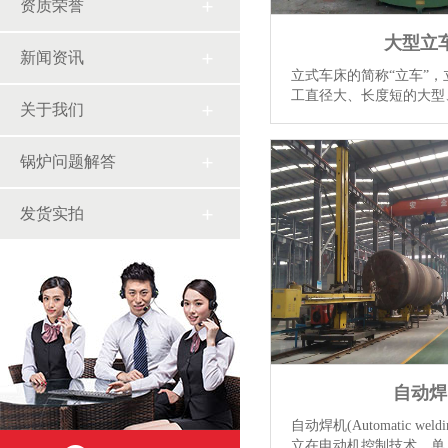
资质荣誉
大型立
新闻资讯
立式车床的简称“立车”
工直径大、长度短的大型
关于我们
易在卧式车床上装夹的工
足的情况下，太重的工件
夹，由于本身自重，对加工
锅炉问题解答
发货实拍
自动焊
自动焊机(Automatic weldi
立在电动机控制技术、单