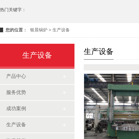
热门关键字：
您的位置：
银晨锅炉
>
生产设备
生产设备
生产设备
产品中心
服务优势
成功案例
生产设备