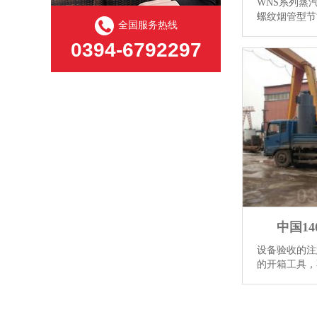
WNS系列蒸
螺纹烟管型节
全国服务热线
结构，燃料在
0394-6792297
经回燃室对流
常压冷凝器烟囱
中国1
设备验收的注
的开箱工具，
内设备； ⑶
要吊车起吊就
吊能力（按有关