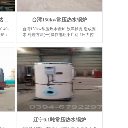
吉林CWNS0.49-85/60-QY天然气热水锅炉
台湾150kw常压热水锅炉
.49-
台湾150kw常压热水锅炉 故障状况 造成因
停炉：
素 处理方法(一)操作电钮不启动 1压力控
储
制器开关被切断2锅炉水位降低,3.5mw低
炉内
氮导油炉,到低水位3油温油压未达到设定
【详
值4燃烧关系部位的自动切换...
【详情】
辽宁0.1吨常压热水锅炉