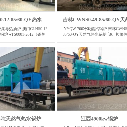
澳门CLHS0.12-85/60-QY热水锅炉
0低氮导热油炉 澳门CLHS0.12-
,YYQW-700冷凝蒸汽锅炉 吉林CWNS0
水锅炉 ●TS0001-2012《锅炉
85/60-QY天然气热水锅炉 ⑶、检修
JB/T10393-2002《电加热
当停炉时间较长应将油全部放入低位
/T1576-2008《工业锅炉
槽，切断锅炉与其它设备的联系对锅
02-2010《锅炉节能技术监督
部进行清扫。㈡．紧急停炉：⑴、...
情】
情】
.5吨天然气热水锅炉
江西4900kw锅炉