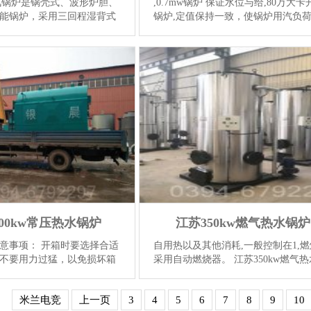
汽锅炉是锅壳式、波形炉胆、
,0.7mw锅炉 保证水位与给,80万大卡
能锅炉，采用三回程湿背式
锅炉,定值保持一致，使锅炉用汽负
炉胆内燃烧产生高温烟气，
水量达到动态平衡。(二)压力保护1.
管束前烟箱对流管束后烟箱
压力的保护当锅炉压力超过设定值时
排入大...
【详情】
进行燃烧调节或联锁保护...
【详情】
400kw常压热水锅炉
江苏350kw燃气热水锅炉
意事项： 开箱时要选择合适
自用热以及其他消耗,一般控制在1,
不要用力过猛，以免损坏箱
采用自动燃烧器。 江苏350kw燃气
 ⑷ 锅炉大件在卸车时，如需
炉 2、热载体自然损耗添加新的热载
位时，应考虑起重设备的起
时，注意脱水，添加时必须在冷态下
米兰电竞
上一页
3
4
5
6
7
8
9
10
规定...
【详情】
行，不能直接加入未脱水的冷...
【详