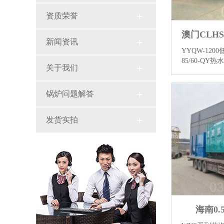
资质荣誉
新闻资讯
YYQW-120
85/60-QY热
关于我们
安全技术规程》●
锅炉技术条件》●
水质》●TS00
锅炉问题解答
管理...
【详
发货实拍
海南0