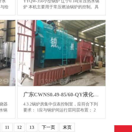
开水
YYQW-350小型锅炉 辽宁0.1吨常压热水锅
荷与给
炉 本机主要用于常压燃油锅炉的控制。具
蒸汽
有锅炉水温控制、出水温度控制、定时控
，需
制、缺水保护、超温保护等自动控制功
能,,。二、基本操作2.1接通...
【详情】
广东CWNS0.49-85/60-QY液化气热水锅炉
燃烧器
4.3.2锅炉房集中仪表控制室，应符合下列
热水锅
要求： 1应与锅炉间运行层同层布置； 2
体
宜布置在便于司炉人员观察和操作的炉前
进
适中地段； 3室内光线应柔和； 4朝锅炉
11
12
13
下一页
末页
情】
操作面方向应采用隔声玻...
【详情】