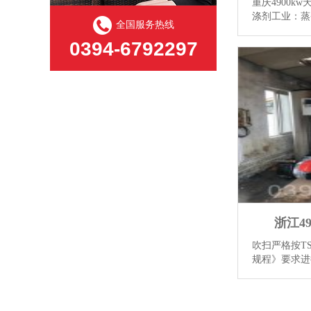
重庆4900k
涤剂工业：蒸
全国服务热线
干机、脂肪分
0394-6792297
脂肪和油漆工
罐、蒸煮设备。
浙江4
吹扫严格按TS
规程》要求进
件为合格：⑴
没有水珠和水雾
炉 热，经冷,Y