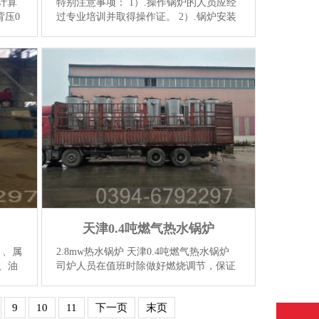
力计算
特别注意事项： 1）.操作锅炉的人员应经
背压0
过专业培训并取得操作证。 2）.锅炉安装
量100
必须经专业的安装公司并取得使用许可
证。 3）.锅炉在准备使用前，必须先单机
,能较
试运行及详细了解锅炉...
【详情】
天津0.4吨燃气热水锅炉
）、属
2.8mw热水锅炉 天津0.4吨燃气热水锅炉
、油
司炉人员在值班时除做好燃烧调节，保证
保修
供热外还应定时巡回检查。检查内容：热
修范
载体进炉压力温度，出炉压力温度，过滤
9
10
11
下一页
末页
器前后压力，循,,环油泵...
【详情】