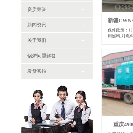
资质荣誉
新闻资讯
保修政策：1
用燃料,对燃
关于我们
燃烧。 二．
高温热介质，
满足的工艺温度
锅炉问题解答
发货实拍
重庆49