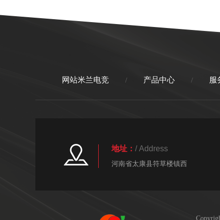
情】
网站米兰电竞
产品中心
服
/
/
地址：
/ Address
河南省太康县符草楼镇西
Copyr