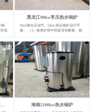
黑龙江90kw常压热水锅炉
水锅
Nm3液化石油气：Qnet,保证锅炉运行平
异常现
衡。 （3）检查炉排中间是否有断裂、脱
态调
落的炉排片以及其他杂物。（4）检查调
通油
速机的保险离合器（或保险轴）弹簧是否
】
拧得太紧或太松，因而不起保...
【详情】
河北CWNS4.2-85/60-QY常压热水锅炉
海南2100kw热水锅炉