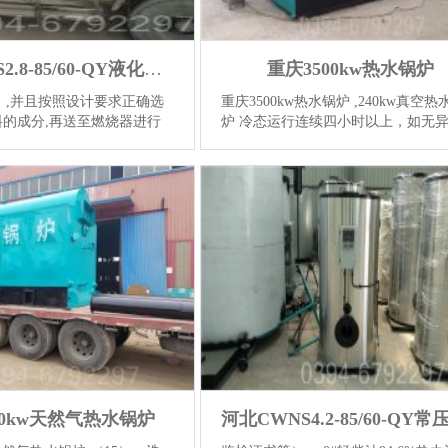
新疆CWNS2.8-85/60-QY液化气热水锅炉
重庆3500kw热水锅炉
）,并且按照设计要求正确选
重庆3500kw热水锅炉 ,240kw真空热
料的成分,再送至燃烧器进行
炉 冷态运行连续四小时以上，如无
性能特点：（1）、获得低压
象，方可进行热态调试。热载体炉热
调节方便，供热均匀，可以
试表步骤内容方法要领判据1注油接
。（2）...
【详情】
源，启动注油泵，向膨胀槽...
【详情
00kw天然气热水锅炉