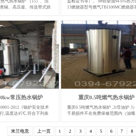
w天然气热水锅炉 （15）、洗
监检证书等）。 0#轻柴油94.6%热
煮锅、高压釜、传送带式烘
13燃烧器型号燃气TB1100MC燃烧器
解设备、蒸馏塔。（16）、
～36mbr输出功率1000～11000KW流
业：高压釜、干燥机、蒸馏
～1确定安装地点：安装地点应符合
（17）、汽...
【详情】
TS0001-2012《锅炉安全技术规程》
好的与...
【详情】
90kw常压热水锅炉
重庆0.5吨燃气热水锅炉
0001-2012《锅炉安全技术
重庆0.5吨燃气热水锅炉 ,2t导油炉 3
行,温度达45℃,符合下列条
于易损件不在免费保修范围内（油嘴
 在受压元件金属壁和焊缝上
泵、点火变压器、紧固件、垫片）；
。 浙江490kw常压热水锅
时间内私自拆卸后的物品不在免费保
米兰电竞
上一页
1
2
3
4
5
6
7
8
YQW-700热风炉,凝...
【详
围内；属于保养以防...
【详情】