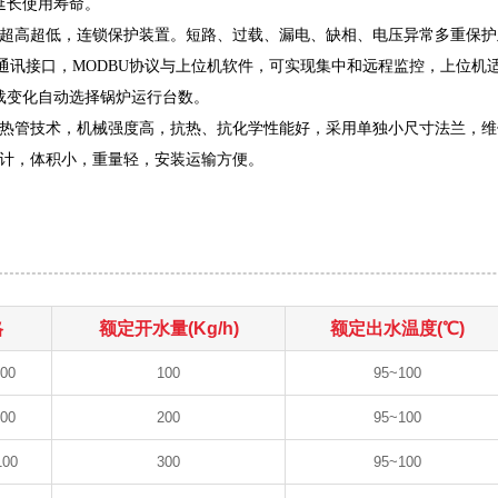
延长使用寿命。
位超高超低，连锁保护装置。短路、过载、漏电、缺相、电压异常多重保
85通讯接口，MODBU协议与上位机软件，可实现集中和远程监控，上位
载变化自动选择锅炉运行台数。
加热管技术，机械强度高，抗热、抗化学性能好，采用单独小尺寸法兰，维
设计，体积小，重量轻，安装运输方便。
格
额定开水量(Kg/h)
额定出水温度(℃)
00
100
95~100
00
200
95~100
100
300
95~100