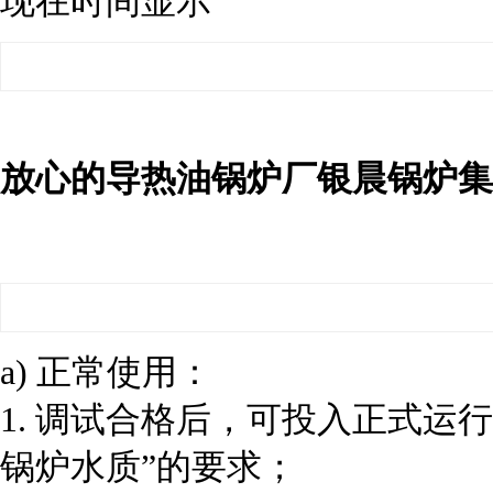
现在时间显示
放心的导热油锅炉厂银晨锅炉集
a) 正常使用：
1. 调试合格后，可投入正式运行
锅炉水质”的要求；