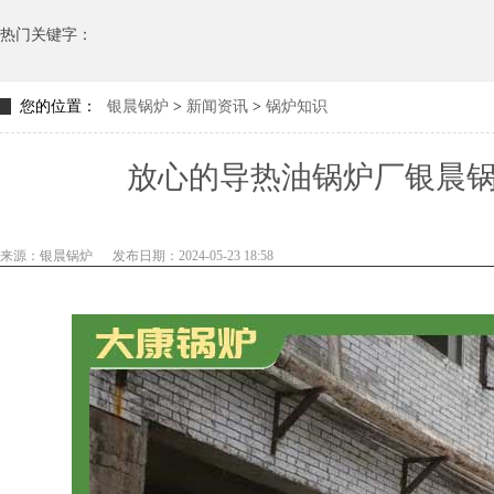
热门关键字：
您的位置：
银晨锅炉
>
新闻资讯
>
锅炉知识
放心的导热油锅炉厂银晨
来源：银晨锅炉
发布日期：2024-05-23 18:58