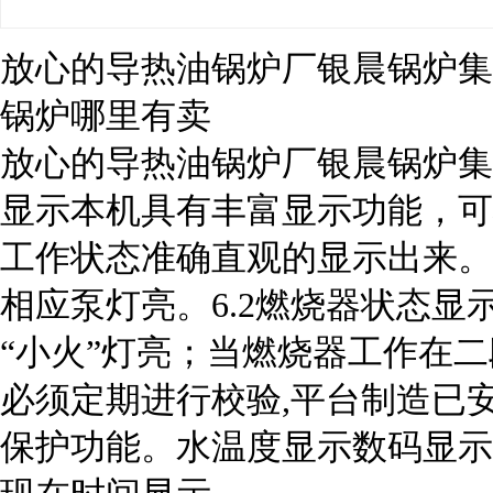
放心的导热油锅炉厂银晨锅炉集
锅炉哪里有卖
放心的导热油锅炉厂银晨锅炉集
显示本机具有丰富显示功能，可
工作状态准确直观的显示出来。
相应泵灯亮。6.2燃烧器状态
“小火”灯亮；当燃烧器工作在二段
必须定期进行校验,平台制造已
保护功能。水温度显示数码显示