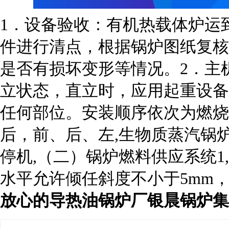
1．设备验收：有机热载体炉运
件进行清点，根据锅炉图纸复核
是否有损坏变形等情况。2．主
立状态，直立时，应用起重设备
任何部位。安装顺序依次为燃烧
后，前、后、左,生物质蒸汽锅
停机,（二）锅炉燃料供应系统
水平允许倾任斜度不小于5mm
放心的导热油锅炉厂银晨锅炉集