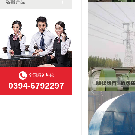
容器产品
全国服务热线
0394-6792297