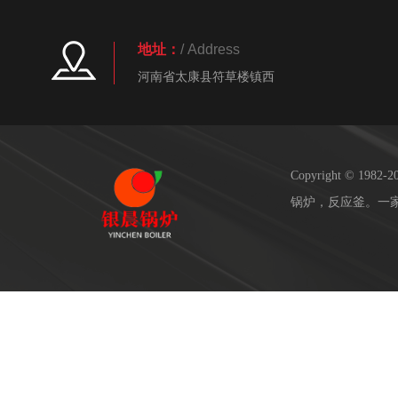
地址：
/ Address
河南省太康县符草楼镇西
Copyright © 19
锅炉，反应釜。一