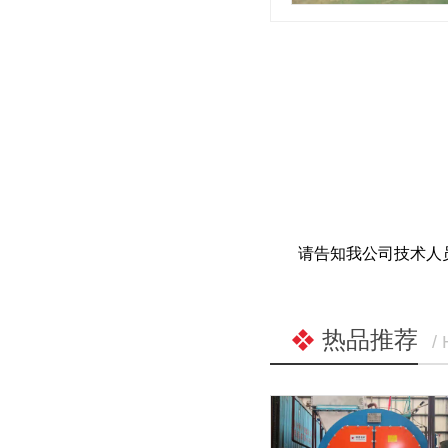
请告知我公司技术人员
热品推荐
/